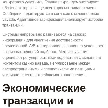
конкретного участника. Главная экран демонстрирует
области, которые чаще всего просматривает клиент.
Сообщения адаптируются в согласии с склонностями
vavada. Адаптивное тарификация анализирует историю
транзакций.
Системы непрерывно развиваются на свежих
информации для увеличения достоверности
предсказаний. A/B-тестирование сравнивает успешность
различных решений подборок. Метрики участия
оценивают регулярность взаимодействия с выданным
контентом казино вавада. Регулирование между
распространёнными и специфическими позициями
усиливает спектр потребляемого наполнения.
Экономические
транзакции и