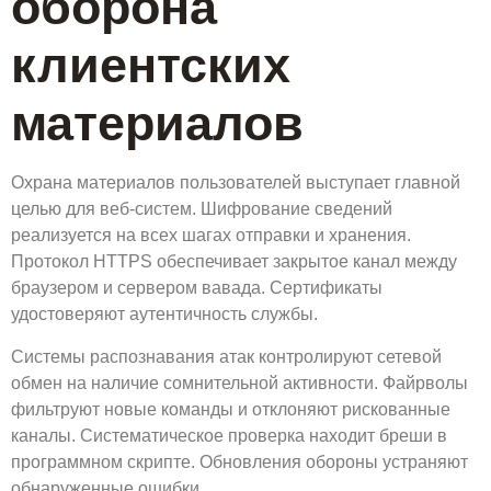
оборона
клиентских
материалов
Охрана материалов пользователей выступает главной
целью для веб-систем. Шифрование сведений
реализуется на всех шагах отправки и хранения.
Протокол HTTPS обеспечивает закрытое канал между
браузером и сервером вавада. Сертификаты
удостоверяют аутентичность службы.
Системы распознавания атак контролируют сетевой
обмен на наличие сомнительной активности. Файрволы
фильтруют новые команды и отклоняют рискованные
каналы. Систематическое проверка находит бреши в
программном скрипте. Обновления обороны устраняют
обнаруженные ошибки.