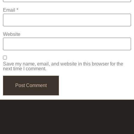
Email
*
Website
Save my name, email, and website in this browser for the
next time I comment.