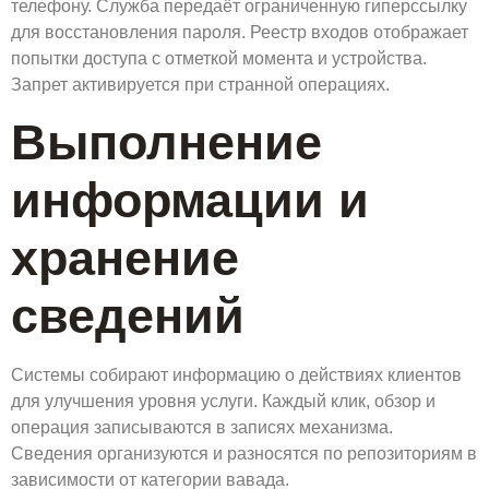
телефону. Служба передаёт ограниченную гиперссылку
для восстановления пароля. Реестр входов отображает
попытки доступа с отметкой момента и устройства.
Запрет активируется при странной операциях.
Выполнение
информации и
хранение
сведений
Системы собирают информацию о действиях клиентов
для улучшения уровня услуги. Каждый клик, обзор и
операция записываются в записях механизма.
Сведения организуются и разносятся по репозиториям в
зависимости от категории вавада.