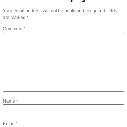
Your email address will not be published.
Required fields
are marked
*
Comment
*
Name
*
Email
*