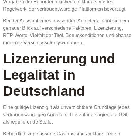
Vorgaben der Behorden existiert ein klar definiertes
Regelwerk, der vertrauenswurdige Plattformen bevorzugt.
Bei der Auswahl eines passenden Anbieters, lohnt sich ein
genauer Blick auf verschiedene Faktoren: Lizenzierung,
RTP-Werte, Vielfalt der Titel, Bonuskonditionen und ebenso
moderne Verschlusselungsverfahren.
Lizenzierung und
Legalitat in
Deutschland
Eine gultige Lizenz gilt als unverzichtbare Grundlage jedes
vertrauenswurdigen Anbieters. Hierzulande agiert die GGL
als regulierende Stelle.
Behordlich zugelassene Casinos sind an klare Regeln