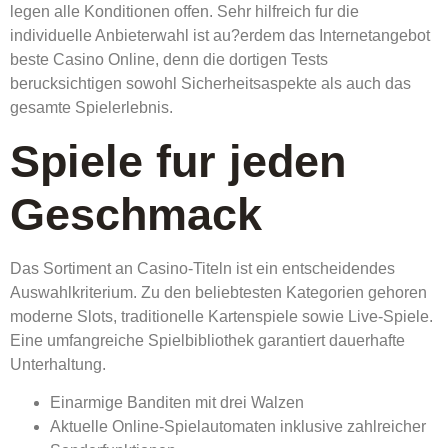
legen alle Konditionen offen. Sehr hilfreich fur die
individuelle Anbieterwahl ist au?erdem das Internetangebot
beste Casino Online, denn die dortigen Tests
berucksichtigen sowohl Sicherheitsaspekte als auch das
gesamte Spielerlebnis.
Spiele fur jeden
Geschmack
Das Sortiment an Casino-Titeln ist ein entscheidendes
Auswahlkriterium. Zu den beliebtesten Kategorien gehoren
moderne Slots, traditionelle Kartenspiele sowie Live-Spiele.
Eine umfangreiche Spielbibliothek garantiert dauerhafte
Unterhaltung.
Einarmige Banditen mit drei Walzen
Aktuelle Online-Spielautomaten inklusive zahlreicher