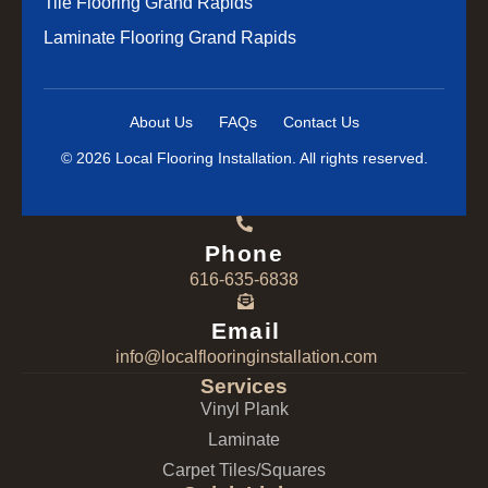
Tile Flooring Grand Rapids
Laminate Flooring Grand Rapids
About Us
FAQs
Contact Us
© 2026 Local Flooring Installation. All rights reserved.
Phone
616-635-6838
Email
info@localflooringinstallation.com
Services
Vinyl Plank
Laminate
Carpet Tiles/Squares