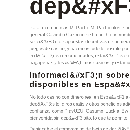
dep&#xF3
Para recompensas Mr Pacho Mr Pacho ofrece un t
general Cazimbo Cazimbo se ha hecho un nombr
secci&#xF3;n de apuestas deportivas de primera 
juegos de casino, y hacemos todo lo posible po
en l&#xED;nea recomendados, estar&#xE1;s en 
tragaperras y los &#xFA;ltimos casinos, y estamos
Informaci&#xF3;n sobre
disponibles en Espa&#x
No todo casino con dinero real en Espa&#xF1;a o
dep&#xF3;sito, giros gratis y otros beneficios a
confianza, como PlayUZU, Casumo, Luckia, Bwi
bienvenida sin dep&#xF3;sito, lo que te permite j
Destacable el compromiso de bwin de dar f&#xE1;