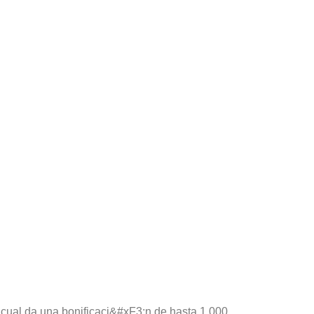
 cual da una bonificaci&#xF3;n de hasta 1.000