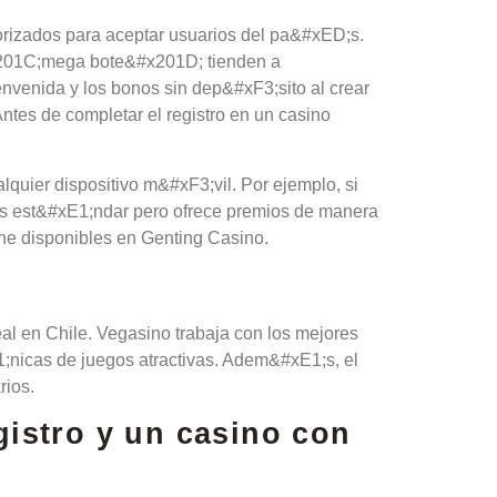
orizados para aceptar usuarios del pa&#xED;s.
&#x201C;mega bote&#x201D; tienden a
venida y los bonos sin dep&#xF3;sito al crear
ntes de completar el registro en un casino
quier dispositivo m&#xF3;vil. Por ejemplo, si
las est&#xE1;ndar pero ofrece premios de manera
ne disponibles en Genting Casino.
l en Chile. Vegasino trabaja con los mejores
1;nicas de juegos atractivas. Adem&#xE1;s, el
rios.
gistro y un casino con