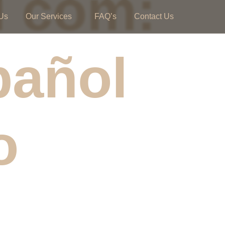
l com:
Us
Our Services
FAQ’s
Contact Us
pañol
o