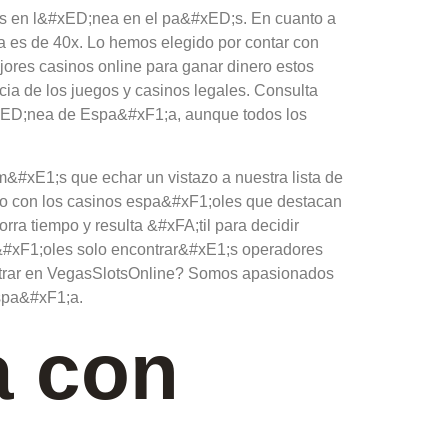
os en l&#xED;nea en el pa&#xED;s. En cuanto a
ta es de 40x. Lo hemos elegido por contar con
jores casinos online para ganar dinero estos
cia de los juegos y casinos legales. Consulta
#xED;nea de Espa&#xF1;a, aunque todos los
m&#xE1;s que echar un vistazo a nuestra lista de
ado con los casinos espa&#xF1;oles que destacan
rra tiempo y resulta &#xFA;til para decidir
a&#xF1;oles solo encontrar&#xE1;s operadores
ntrar en VegasSlotsOnline? Somos apasionados
Espa&#xF1;a.
a con