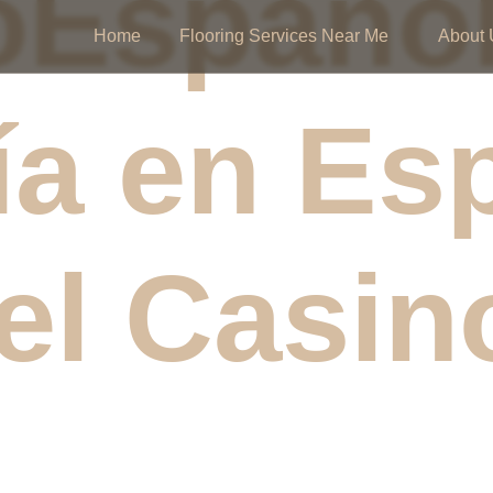
oEspano
Home
Flooring Services Near Me
About 
ía en Es
el Casin
e