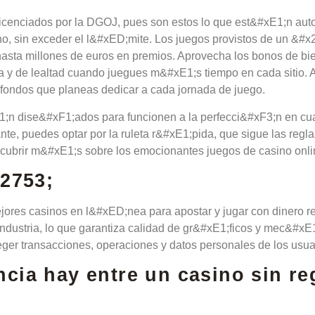
licenciados por la DGOJ, pues son estos lo que est&#xE1;n aut
ano, sin exceder el l&#xED;mite. Los juegos provistos de un 
sta millones de euros en premios. Aprovecha los bonos de bien
ga y de lealtad cuando juegues m&#xE1;s tiempo en cada sitio. A
e fondos que planeas dedicar a cada jornada de juego.
;n dise&#xF1;ados para funcionen a la perfecci&#xF3;n en cual
te, puedes optar por la ruleta r&#xE1;pida, que sigue las reg
ubrir m&#xE1;s sobre los emocionantes juegos de casino onli
x2753;
res casinos en l&#xED;nea para apostar y jugar con dinero rea
industria, lo que garantiza calidad de gr&#xE1;ficos y mec&#xE
teger transacciones, operaciones y datos personales de los usua
ia hay entre un casino sin re