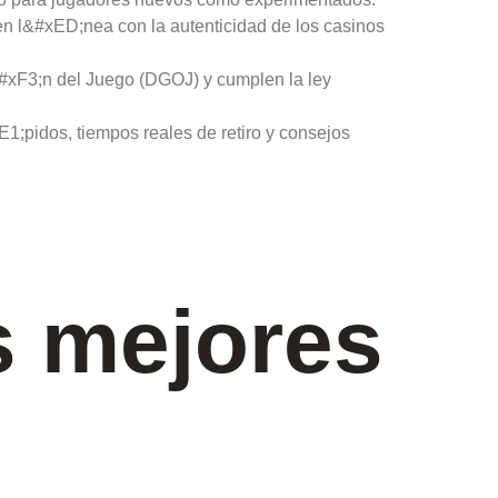
en l&#xED;nea con la autenticidad de los casinos
&#xF3;n del Juego (DGOJ) y cumplen la ley
;pidos, tiempos reales de retiro y consejos
s mejores