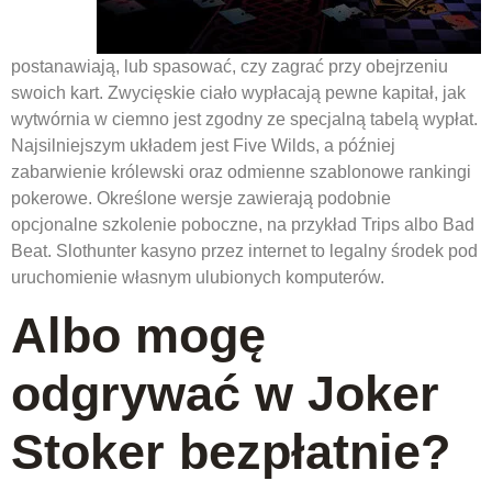
postanawiają, lub spasować, czy zagrać przy obejrzeniu
swoich kart. Zwycięskie ciało wypłacają pewne kapitał, jak
wytwórnia w ciemno jest zgodny ze specjalną tabelą wypłat.
Najsilniejszym układem jest Five Wilds, a później
zabarwienie królewski oraz odmienne szablonowe rankingi
pokerowe. Określone wersje zawierają podobnie
opcjonalne szkolenie poboczne, na przykład Trips albo Bad
Beat. Slothunter kasyno przez internet to legalny środek pod
uruchomienie własnym ulubionych komputerów.
Albo mogę
odgrywać w Joker
Stoker bezpłatnie?