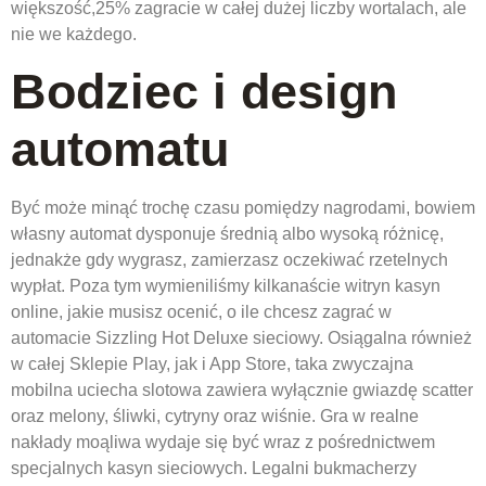
większość,25% zagracie w całej dużej liczby wortalach, ale
nie we każdego.
Bodziec i design
automatu
Być może minąć trochę czasu pomiędzy nagrodami, bowiem
własny automat dysponuje średnią albo wysoką różnicę,
jednakże gdy wygrasz, zamierzasz oczekiwać rzetelnych
wypłat. Poza tym wymieniliśmy kilkanaście witryn kasyn
online, jakie musisz ocenić, o ile chcesz zagrać w
automacie Sizzling Hot Deluxe sieciowy. Osiągalna również
w całej Sklepie Play, jak i App Store, taka zwyczajna
mobilna uciecha slotowa zawiera wyłącznie gwiazdę scatter
oraz melony, śliwki, cytryny oraz wiśnie. Gra w realne
nakłady moąliwa wydaje się być wraz z pośrednictwem
specjalnych kasyn sieciowych. Legalni bukmacherzy