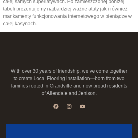
całej samych superlatywach. Po zamieszczonej poniżej
tabeli prezentujemy najbardziej ważne atuty jak i również
mankamenty funkcjonowania internetowego w pieniądze w
całej kasynach.
With over 30 years of friendship, we’ve come together
to create Local Flooring Installation—born from two
families rooted in Grandville and now proud residents
of Allendale and Jenison.