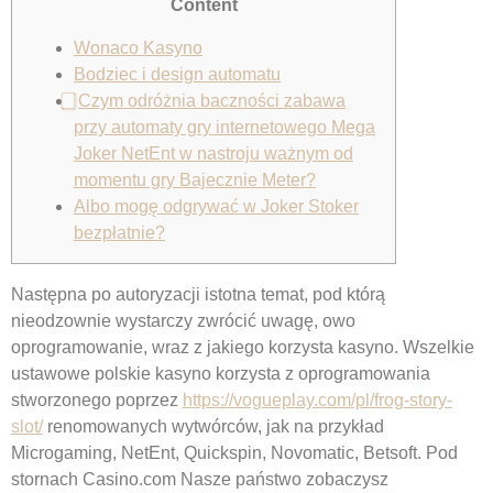
Content
Wonaco Kasyno
Bodziec i design automatu
⃣ Czym odróżnia baczności zabawa
przy automaty gry internetowego Mega
Joker NetEnt w nastroju ważnym od
momentu gry Bajecznie Meter?
Albo mogę odgrywać w Joker Stoker
bezpłatnie?
Następna po autoryzacji istotna temat, pod którą
nieodzownie wystarczy zwrócić uwagę, owo
oprogramowanie, wraz z jakiego korzysta kasyno. Wszelkie
ustawowe polskie kasyno korzysta z oprogramowania
stworzonego poprzez
https://vogueplay.com/pl/frog-story-
slot/
renomowanych wytwórców, jak na przykład
Microgaming, NetEnt, Quickspin, Novomatic, Betsoft.
Pod
stornach Casino.com Nasze państwo zobaczysz