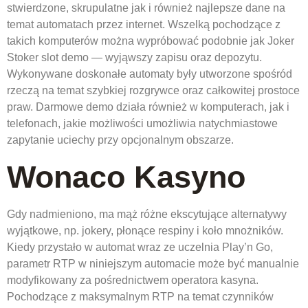
stwierdzone, skrupulatne jak i również najlepsze dane na
temat automatach przez internet. Wszelką pochodzące z
takich komputerów można wypróbować podobnie jak Joker
Stoker slot demo — wyjąwszy zapisu oraz depozytu.
Wykonywane doskonałe automaty były utworzone spośród
rzeczą na temat szybkiej rozgrywce oraz całkowitej prostoce
praw. Darmowe demo działa również w komputerach, jak i
telefonach, jakie możliwości umożliwia natychmiastowe
zapytanie uciechy przy opcjonalnym obszarze.
Wonaco Kasyno
Gdy nadmieniono, ma mąż różne ekscytujące alternatywy
wyjątkowe, np. jokery, płonące respiny i koło mnożników.
Kiedy przystało w automat wraz ze uczelnia Play’n Go,
parametr RTP w niniejszym automacie może być manualnie
modyfikowany za pośrednictwem operatora kasyna.
Pochodzące z maksymalnym RTP na temat czynników