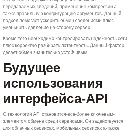
передаваемых сведений, применение компрессии а-
также правильную конфигурацию аргументов. Данный-
подход помогает ускорить обмен сведениями плюс
уменьшить давление на-сторону сервер.
Кроме-того необходимо контролировать надежность сети
плюс корректно разбирать латентность. Данный-фактор
делает обмен значительно устойчивым.
Будущее
использования
интерфейса-API
С технологий API становится-все-более ключевым-
элементом обмена среди сервисами. Он задействуется
для облачных сервисах, мобильных сервисах а-также