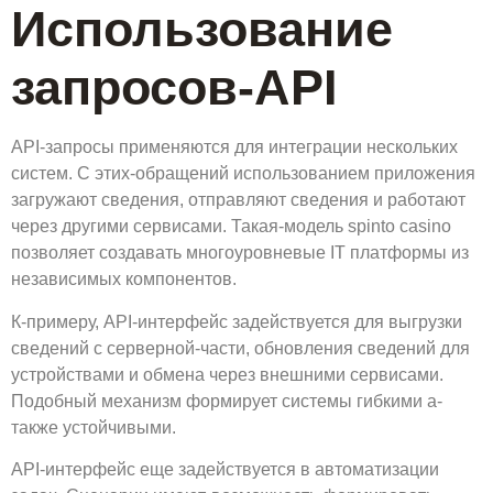
Использование
запросов-API
API-запросы применяются для интеграции нескольких
систем. С этих-обращений использованием приложения
загружают сведения, отправляют сведения и работают
через другими сервисами. Такая-модель spinto casino
позволяет создавать многоуровневые IT платформы из
независимых компонентов.
К-примеру, API-интерфейс задействуется для выгрузки
сведений с серверной-части, обновления сведений для
устройствами и обмена через внешними сервисами.
Подобный механизм формирует системы гибкими а-
также устойчивыми.
API-интерфейс еще задействуется в автоматизации