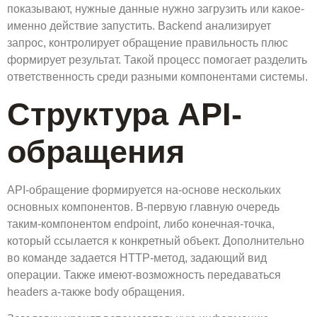
показывают, нужные данные нужно загрузить или какое-
именно действие запустить. Backend анализирует
запрос, контролирует обращение правильность плюс
формирует результат. Такой процесс помогает разделить
ответственность среди разными компонентами системы.
Структура API-
обращения
API-обращение формируется на-основе нескольких
основных компонентов. В-первую главную очередь
таким-компонентом endpoint, либо конечная-точка,
который ссылается к конкретный объект. Дополнительно
во команде задается HTTP-метод, задающий вид
операции. Также имеют-возможность передаваться
headers а-также body обращения.