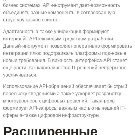
бизнес системах. API-инструмент дает-возможность
объединять разные компоненты в согласованную
структуру казино спинто.
Адаптивность а-также унификация формируют
интерфейс-API ключевым средством разработки.
Данный-инструмент позволяет оперативно формировать
интеграции плюс подстраивать платформы под-новые
новые требования. В важность интерфейса-API станет
еще расти, так-как количество IT решений непрерывно
увеличиваться.
Использование API-обращений обеспечивает быстрый
пересылку сведениями а-также ускоряет разработку
многоуровневых цифровых решений. Такая-роль
формирует API-запросы важным частью нынешней IT-
сферы а-также цифровой инфраструктуры.
Расширенные