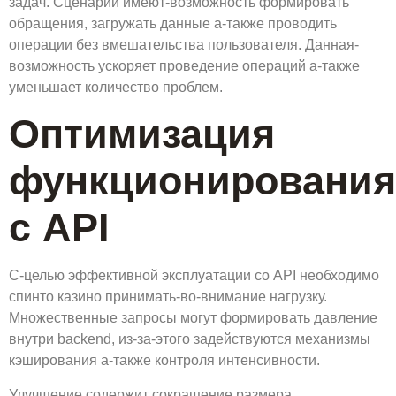
задач. Сценарии имеют-возможность формировать
обращения, загружать данные а-также проводить
операции без вмешательства пользователя. Данная-
возможность ускоряет проведение операций а-также
уменьшает количество проблем.
Оптимизация
функционирования
с API
С-целью эффективной эксплуатации со API необходимо
спинто казино принимать-во-внимание нагрузку.
Множественные запросы могут формировать давление
внутри backend, из-за-этого задействуются механизмы
кэширования а-также контроля интенсивности.
Улучшение содержит сокращение размера