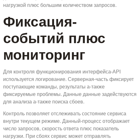
нагрузкой плюс большим количеством запросов.
Фиксация-
событий плюс
мониторинг
Для контроля функционирования интерфейса-API
используется логирование. Серверная-часть фиксирует
поступающие команды, результаты а-также
фиксируемые проблемы. Данные данные задействуются
для анализа а-также поиска сбоев.
Контроль позволяет отслеживать состояние сервиса
внутри текущем режиме. Данный-процесс отображает
число запросов, скорость ответа плюс показатель
нагрузки. При сбоях сервис может отправлять