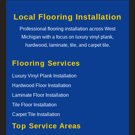
Local Flooring Installation
Professional flooring installation across West
Michigan with a focus on luxury vinyl plank,
hardwood, laminate, tile, and carpet tile.
Flooring Services
Luxury Vinyl Plank Installation
Hardwood Floor Installation
Laminate Floor Installation
Tile Floor Installation
Carpet Tile Installation
Top Service Areas