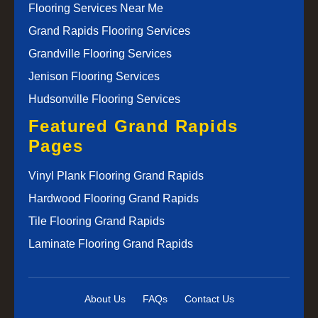
Flooring Services Near Me
Grand Rapids Flooring Services
Grandville Flooring Services
Jenison Flooring Services
Hudsonville Flooring Services
Featured Grand Rapids
Pages
Vinyl Plank Flooring Grand Rapids
Hardwood Flooring Grand Rapids
Tile Flooring Grand Rapids
Laminate Flooring Grand Rapids
About Us
FAQs
Contact Us