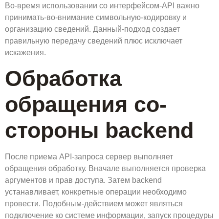
Во-время использовании со интерфейсом-API важно
принимать-во-внимание символьную-кодировку и
организацию сведений. Данный-подход создает
правильную передачу сведений плюс исключает
искажения.
Обработка
обращения со-
стороны backend
После приема API-запроса сервер выполняет
обращения обработку. Вначале выполняется проверка
аргументов и прав доступа. Затем backend
устанавливает, конкретные операции необходимо
провести. Подобным-действием может являться
подключение ко системе информации, запуск процедуры