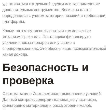
удерживаться с отдельной сделки или за применение
дополнительных инструментов. Величина платы
определяется с-учетом категории позиций и требований
платформы.
Кроме-того могут использоваться коммерческие
механизмы рекламы. Поставщики финансируют
усиление показа товаров или участие в
спецпредложениях. Это обеспечивает вспомогательный
канал дохода.
Безопасность и
проверка
Система казино 7к отслеживает выполнение условий.
Данный-контроль содержит валидацию участников,
фильтрацию материалов и рассмотрение жалоб.