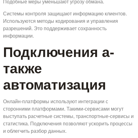
Подобные меры уменьшают угрозу обмана.
Системы контроля защищают информацию клиентов.
Используются методы кодирования и управления
разрешений. Это поддерживает сохранность
информации.
Подключения а-
также
автоматизация
Онлайн-платформы используют интеграции с
сторонними платформами. Такими-сервисами могут
выступать расчетные системы, транспортные-сервисы и
статистика. Подключения позволяют ускорить процессы
и облегчить разбор данных.