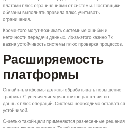
платами плюс ограничениями от системы. Поставщики
обязаны выполнять правила плюс учитывать
ограничения.
Кроме-того могут-возникать системные ошибки и
неточности передачи данных. Из-за-этого казино 7к
важна устойчивость системы плюс проверка процессов.
Расширяемость
платформы
Онлайн-платформы должны обрабатывать повышение
трафика. С увеличением участников растет число
данных плюс операций. Система необходимо оставаться
устойчивой.
С-целью такой-цели применяются разнесенные решения