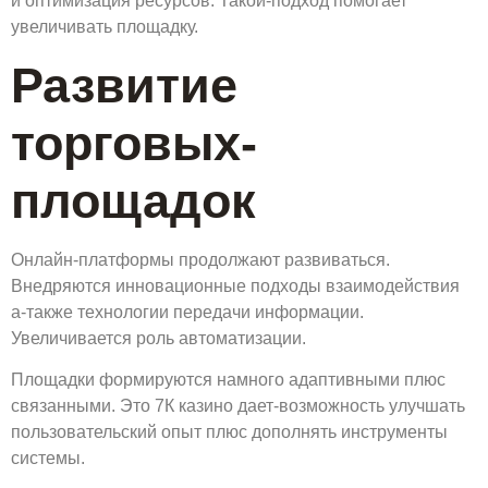
и оптимизация ресурсов. Такой-подход помогает
увеличивать площадку.
Развитие
торговых-
площадок
Онлайн-платформы продолжают развиваться.
Внедряются инновационные подходы взаимодействия
а-также технологии передачи информации.
Увеличивается роль автоматизации.
Площадки формируются намного адаптивными плюс
связанными. Это 7К казино дает-возможность улучшать
пользовательский опыт плюс дополнять инструменты
системы.