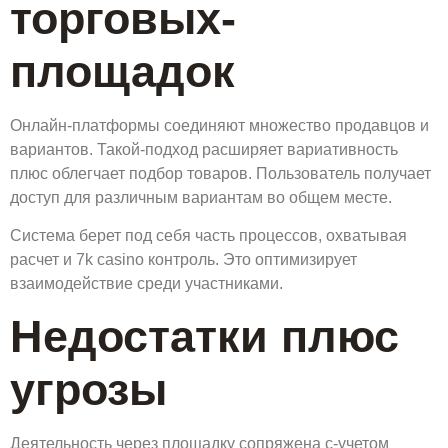
торговых-
площадок
Онлайн-платформы соединяют множество продавцов и
вариантов. Такой-подход расширяет вариативность
плюс облегчает подбор товаров. Пользователь получает
доступ для различным вариантам во общем месте.
Система берет под себя часть процессов, охватывая
расчет и 7k casino контроль. Это оптимизирует
взаимодействие среди участниками.
Недостатки плюс
угрозы
Деятельность через площадку сопряжена с-учетом