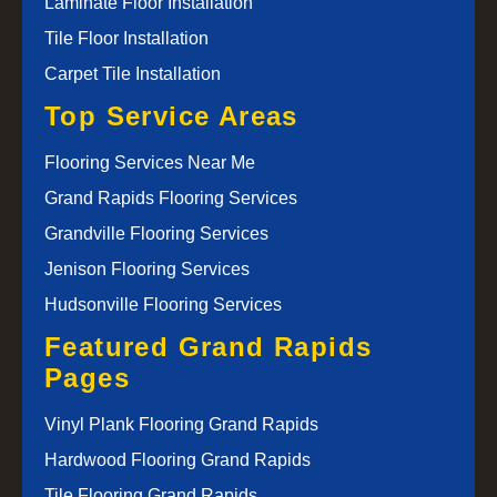
Laminate Floor Installation
Tile Floor Installation
Carpet Tile Installation
Top Service Areas
Flooring Services Near Me
Grand Rapids Flooring Services
Grandville Flooring Services
Jenison Flooring Services
Hudsonville Flooring Services
Featured Grand Rapids
Pages
Vinyl Plank Flooring Grand Rapids
Hardwood Flooring Grand Rapids
Tile Flooring Grand Rapids