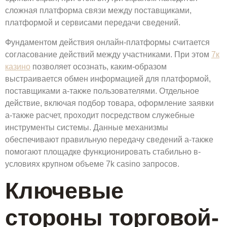
сложная платформа связи между поставщиками,
платформой и сервисами передачи сведений.
Фундаментом действия онлайн-платформы считается
согласование действий между участниками. При этом
7к
казино
позволяет осознать, каким-образом
выстраивается обмен информацией для платформой,
поставщиками а-также пользователями. Отдельное
действие, включая подбор товара, оформление заявки
а-также расчет, проходит посредством служебные
инструменты системы. Данные механизмы
обеспечивают правильную передачу сведений а-также
помогают площадке функционировать стабильно в-
условиях крупном объеме 7k casino запросов.
Ключевые
стороны торговой-