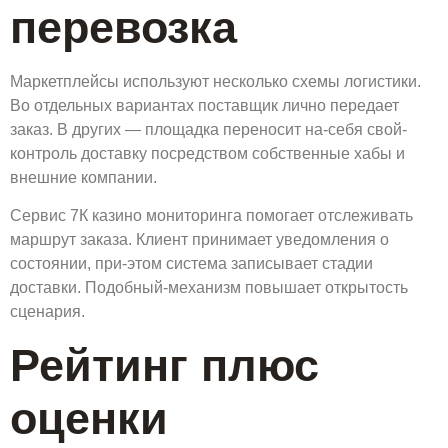
перевозка
Маркетплейсы используют несколько схемы логистики.
Во отдельных вариантах поставщик лично передает
заказ. В других — площадка переносит на-себя свой-
контроль доставку посредством собственные хабы и
внешние компании.
Сервис 7К казино мониторинга помогает отслеживать
маршрут заказа. Клиент принимает уведомления о
состоянии, при-этом система записывает стадии
доставки. Подобный-механизм повышает открытость
сценария.
Рейтинг плюс
оценки