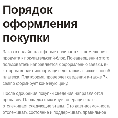
Порядок
оформления
покупки
Заказ в онлайн-платформе начинается с помещения
продукта к покупательский-блок. По-завершении этого
пользователь направляется к оформлению заявки, в-
котором вводит информацию доставки а-также способ
платежа. Платформа проверяет сведения а-также 7k
casino формирует конечную цену.
После одобрения покупки сведения направляются
продавцу. Площадка фиксирует операцию плюс
отслеживает следующие этапы. Это дает-возможность
отслеживать состояние и поддерживать правильное