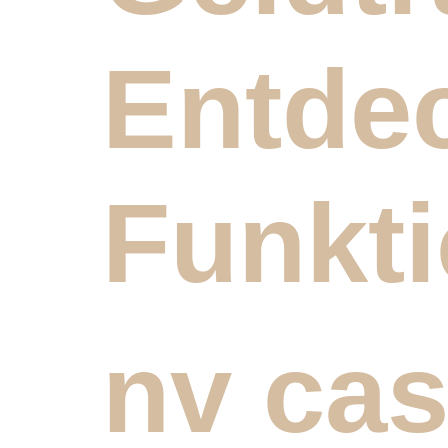
Entdec
Funkt
nv cas