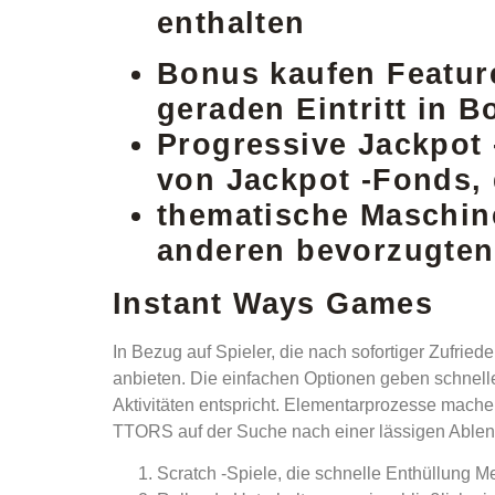
enthalten
Bonus kaufen Featur
geraden Eintritt in 
Progressive Jackpot 
von Jackpot -Fonds,
thematische Maschi
anderen bevorzugten
Instant Ways Games
In Bezug auf Spieler, die nach sofortiger Zufrie
anbieten. Die einfachen Optionen geben schnelle
Aktivitäten entspricht. Elementarprozesse machen
TTORS auf der Suche nach einer lässigen Ablenk
Scratch -Spiele, die schnelle Enthüllung 