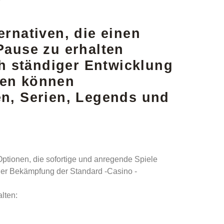
ernativen, die einen
Pause zu erhalten
ch ständiger Entwicklung
gen können
en, Serien, Legends und
 Optionen, die sofortige und anregende Spiele
 der Bekämpfung der Standard -Casino -
lten: