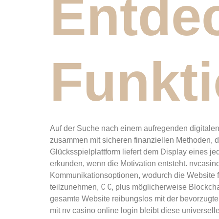
Entdec
Funkt
Auf der Suche nach einem aufregenden digitalen 
zusammen mit sicheren finanziellen Methoden, die
Glücksspielplattform liefert dem Display eines j
erkunden, wenn die Motivation entsteht. nvcasi
Kommunikationsoptionen, wodurch die Website für
teilzunehmen, € €, plus möglicherweise Blockchai
gesamte Website reibungslos mit der bevorzugt
mit nv casino online login bleibt diese univers