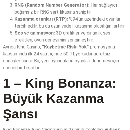
RNG (Random Number Generator):
Her sağlayıcı
bağımsız bir RNG sertifikasına sahiptir.
Kazanma oranları (RTP):
%94’ün üzerindeki oyunlar
tercih edilir, bu da uzun vadeli kazanma olasılığını artırır.
Ses ve animasyon:
3D grafikler ve dinamik ses
efektleri, oyun deneyimini zenginleştirir.
Ayrıca King Casino,
“Kaybetme Riski Yok”
promosyonu
kapsamında ilk 24 saat içinde 50 TL’ye kadar ücretsiz
dönüşler sunar. Bu, yeni oyuncuların oyunları denemesi için
önemli bir fırsattır.
1 – King Bonanza:
Büyük Kazanma
Şansı
King Bonanza, King Casino’nun ayda bir düzenlediği
yüksek