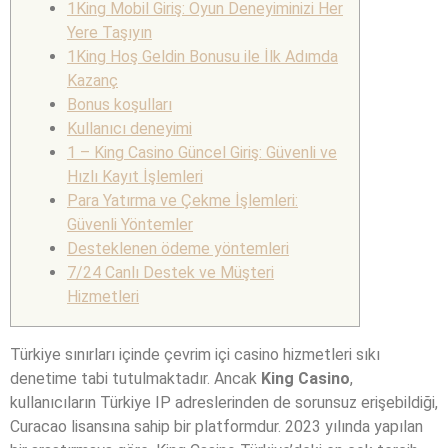
1King Mobil Giriş: Oyun Deneyiminizi Her
Yere Taşıyın
1King Hoş Geldin Bonusu ile İlk Adımda
Kazanç
Bonus koşulları
Kullanıcı deneyimi
1 – King Casino Güncel Giriş: Güvenli ve
Hızlı Kayıt İşlemleri
Para Yatırma ve Çekme İşlemleri:
Güvenli Yöntemler
Desteklenen ödeme yöntemleri
7/24 Canlı Destek ve Müşteri
Hizmetleri
Türkiye sınırları içinde çevrim içi casino hizmetleri sıkı
denetime tabi tutulmaktadır. Ancak
King Casino
,
kullanıcıların Türkiye IP adreslerinden de sorunsuz erişebildiği,
Curacao lisansına sahip bir platformdur. 2023 yılında yapılan