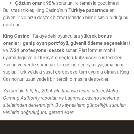
Çözüm oranı:
98% sorunun ilk temasla çözülmesi.
Bu istatistikler, King Casino’nun
Türkiye pazarında
en
güvenilir ve hızlı destek hizmetlerinden birine sahip olduğunu
gösterir.
King Casino
, Türkiye’deki oyunculara
yüksek bonus
oranları
,
geniş oyun portföyü
,
güvenli ödeme seçenekleri
ve
7/24 profesyonel destek
sunar. Platformun mobil
uyumluluğu ve hızlı kayıt süreçleri, kullanıcıların istedikleri
zaman ve yerde sorunsuz bir casino deneyimi yaşamalarını
sağlar. Türkiye’deki yasal çerçeveye tam uyumlu olması, King
Casino’nun uzun vadeli bir tercih olmasını destekler.
Yukarıdaki bilgiler, 2024 yılı itibarıyla resmi siteler, Malta
Gaming Authority raporları ve bağımsız casino inceleme
sitelerinden derlenmiştir. Bu kaynakların güncelliği, sunulan
verilerin doğruluğunu garanti eder.