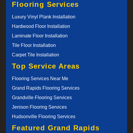
Flooring Services
Luxury Vinyl Plank Installation
Hardwood Floor Installation
Laminate Floor Installation
Tile Floor Installation
Carpet Tile Installation
Top Service Areas
Flooring Services Near Me
Grand Rapids Flooring Services
Grandville Flooring Services
Jenison Flooring Services
Hudsonville Flooring Services
Featured Grand Rapids