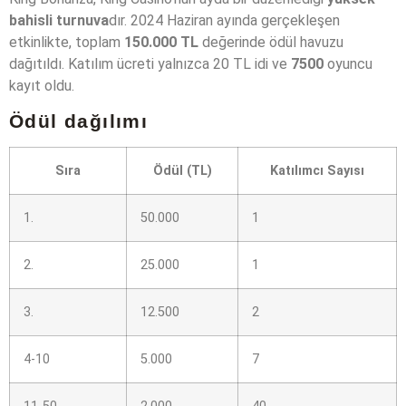
bahisli turnuva
dır. 2024 Haziran ayında gerçekleşen
etkinlikte, toplam
150.000 TL
değerinde ödül havuzu
dağıtıldı. Katılım ücreti yalnızca 20 TL idi ve
7500
oyuncu
kayıt oldu.
Ödül dağılımı
Sıra
Ödül (TL)
Katılımcı Sayısı
1.
50.000
1
2.
25.000
1
3.
12.500
2
4‑10
5.000
7