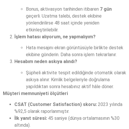
Bonus, aktivasyon tarihinden itibaren
7 gün
geçerli. Uzatma talebi, destek ekibine
yönlendirilirse 48 saat içinde yeniden
etkinleştirilebilir.
İşlem hatası alıyorum, ne yapmalıyım?
Hata mesajını ekran görüntüsüyle birlikte destek
ekibine gönderin. Daha sonra işlem tekrarlanır.
Hesabım neden askıya alındı?
Şüpheli aktivite tespit edildiğinde otomatik olarak
askıya alınır. Kimlik belgeleriyle doğrulama
yapıldıktan sonra hesabınız aktif hâle döner.
Müşteri memnuniyeti ölçütleri
CSAT (Customer Satisfaction) skoru:
2023 yılında
%92,5 olarak raporlanmıştır.
İlk yanıt süresi:
45 saniye (dünya ortalamasının %30
altında).