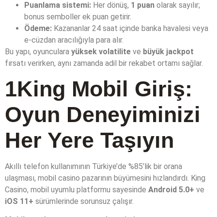
Puanlama sistemi:
Her dönüş,
1 puan
olarak sayılır;
bonus semboller ek puan getirir.
Ödeme:
Kazananlar 24 saat içinde banka havalesi veya
e‑cüzdan aracılığıyla para alır.
Bu yapı, oyunculara
yüksek volatilite
ve
büyük jackpot
fırsatı verirken, aynı zamanda adil bir rekabet ortamı sağlar.
1King Mobil Giriş:
Oyun Deneyiminizi
Her Yere Taşıyın
Akıllı telefon kullanımının Türkiye’de %85’lik bir orana
ulaşması, mobil casino pazarının büyümesini hızlandırdı. King
Casino, mobil uyumlu platformu sayesinde
Android 5.0+
ve
iOS 11+
sürümlerinde sorunsuz çalışır.