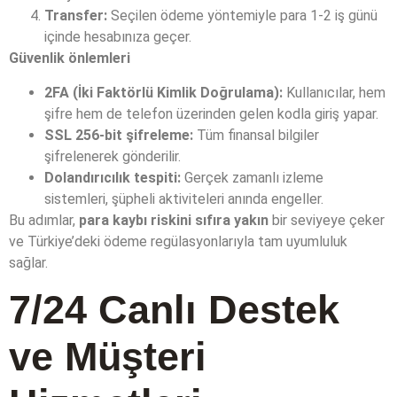
Transfer:
Seçilen ödeme yöntemiyle para 1‑2 iş günü
içinde hesabınıza geçer.
Güvenlik önlemleri
2FA (İki Faktörlü Kimlik Doğrulama):
Kullanıcılar, hem
şifre hem de telefon üzerinden gelen kodla giriş yapar.
SSL 256‑bit şifreleme:
Tüm finansal bilgiler
şifrelenerek gönderilir.
Dolandırıcılık tespiti:
Gerçek zamanlı izleme
sistemleri, şüpheli aktiviteleri anında engeller.
Bu adımlar,
para kaybı riskini sıfıra yakın
bir seviyeye çeker
ve Türkiye’deki ödeme regülasyonlarıyla tam uyumluluk
sağlar.
7/24 Canlı Destek
ve Müşteri