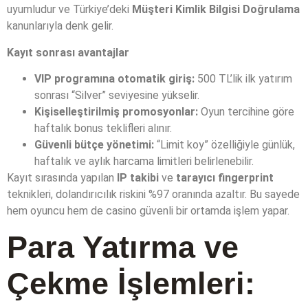
uyumludur ve Türkiye’deki
Müşteri Kimlik Bilgisi Doğrulama
kanunlarıyla denk gelir.
Kayıt sonrası avantajlar
VIP programına otomatik giriş:
500 TL’lik ilk yatırım
sonrası “Silver” seviyesine yükselir.
Kişiselleştirilmiş promosyonlar:
Oyun tercihine göre
haftalık bonus teklifleri alınır.
Güvenli bütçe yönetimi:
“Limit koy” özelliğiyle günlük,
haftalık ve aylık harcama limitleri belirlenebilir.
Kayıt sırasında yapılan
IP takibi
ve
tarayıcı fingerprint
teknikleri, dolandırıcılık riskini %97 oranında azaltır. Bu sayede
hem oyuncu hem de casino güvenli bir ortamda işlem yapar.
Para Yatırma ve
Çekme İşlemleri: