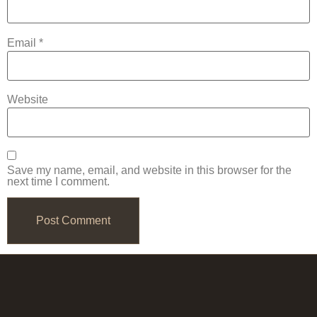
Email
*
Website
Save my name, email, and website in this browser for the
next time I comment.