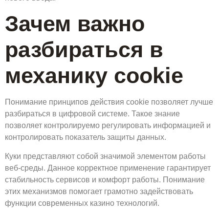
Зачем важно
разбираться в
механику cookie
Понимание принципов действия cookie позволяет лучше
разбираться в цифровой системе. Такое знание
позволяет контролируемо регулировать информацией и
контролировать показатель защиты данных.
Куки представляют собой значимой элементом работы
веб-среды. Данное корректное применение гарантирует
стабильность сервисов и комфорт работы. Понимание
этих механизмов помогает грамотно задействовать
функции современных казино технологий.