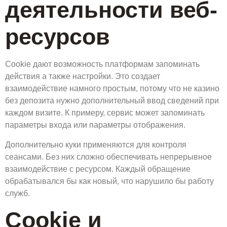
деятельности веб-
ресурсов
Cookie дают возможность платформам запоминать
действия а также настройки. Это создает
взаимодействие намного простым, потому что не казино
без депозита нужно дополнительный ввод сведений при
каждом визите. К примеру, сервис может запоминать
параметры входа или параметры отображения.
Дополнительно куки применяются для контроля
сеансами. Без них сложно обеспечивать непрерывное
взаимодействие с ресурсом. Каждый обращение
обрабатывался бы как новый, что нарушило бы работу
служб.
Cookie и