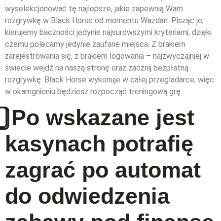
wyselekcjonować tę najlepsze, jakie zapewnią Wam
rozgrywkę w Black Horse od momentu Wazdan. Pisząc je,
kierujemy baczności jedynie najsurowszymi kryteriami, dzięki
czemu polecamy jedynie zaufane miejsca. Z brakiem
zarejestrowania się, z brakiem logowania – najzwyczajniej w
świecie wejdź na naszą stronę oraz zacznij bezpłatną
rozgrywkę. Black Horse wykonuje w całej przegladarce, więc
w okamgnieniu będziesz rozpocząć treningową grę.
⃣ Po wskazane jest
kasynach potrafię
zagrać po automat
do odwiedzenia