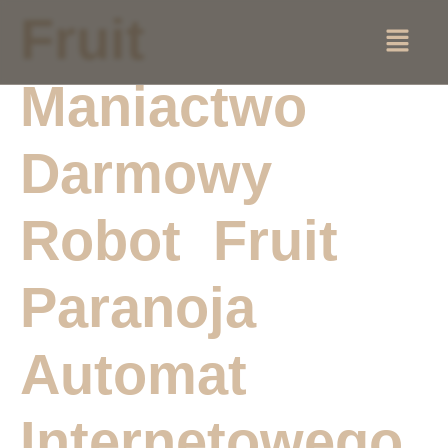
Fruit
Maniactwo
Darmowy
Robot ️ Fruit
Paranoja
Automat
Internetowego