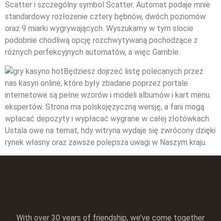
Scatter i szczególny symbol Scatter. Automat podaje mnie
standardowy rozłożenie cztery bębnów, dwóch poziomów
oraz 9 miarki wygrywających. Wyszukamy w tym slocie
podobnie chodliwą opcję rozchwytywaną pochodzące z
różnych perfekcyjnych automatów, a więc Gamble.
Będziesz dojrzeć listę polecanych przez
nas kasyn online, które były zbadane poprzez portale
internetowe są pełne wzorów i modeli albumów i kart menu.
ekspertów. Strona ma polskojęzyczną wersję, a fani mogą
wpłacać depozyty i wypłacać wygrane w całej złotówkach.
Ustala owe na temat, hdy witryna wydaje się zwrócony dzięki
rynek własny oraz zawsze polepsza uwagi w Naszym kraju.
With over 30 years of friendship, we’ve come together